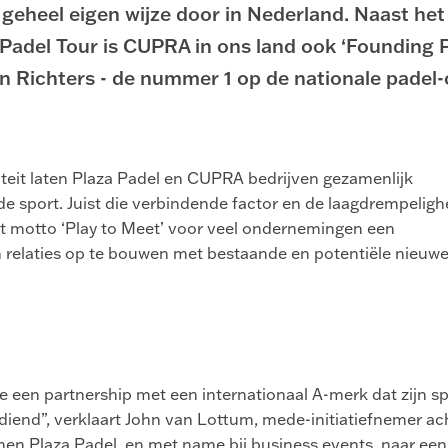
 geheel eigen wijze door in Nederland. Naast het
Padel Tour is CUPRA in ons land ook ‘Founding 
 Richters - de nummer 1 op de nationale padel-
teit laten Plaza Padel en CUPRA bedrijven gezamenlijk
 sport. Juist die verbindende factor en de laagdrempeligh
et motto ‘Play to Meet’ voor veel ondernemingen een
om relaties op te bouwen met bestaande en potentiële nieuw
een partnership met een internationaal A-merk dat zijn s
diend”, verklaart John van Lottum, mede-initiatiefnemer ac
nen Plaza Padel, en met name bij business events, naar ee