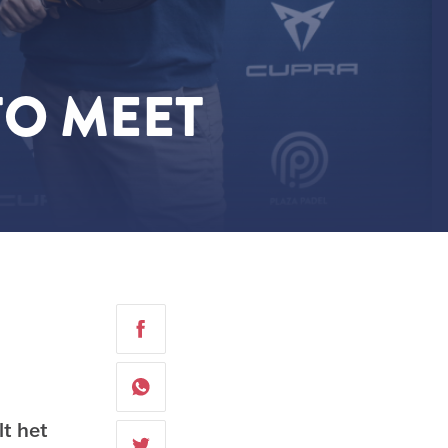
TO MEET
t het