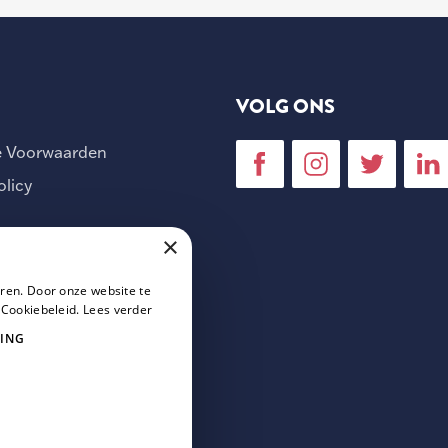
VOLG ONS
 Voorwaarden
olicy
×
ren. Door onze website te
 Cookiebeleid.
Lees verder
ING