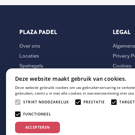
PLAZA PADEL
LEGAL
Over ons
Algemene
Locaties
Privacy P
Spelregels
Cookies
Vacatures
Deze website maakt gebruik van cookies.
Veelgestelde vragen
Deze website gebruikt cookies om uw gebruikerservaring te verbete
gebruiken, stemt u in met alle cookies in overeenstemming met ons
Whatsapp Groepen
STRIKT NOODZAKELIJK
PRESTATIE
TARGET
Contact
FUNCTIONEEL
Hoe werkt het
ACCEPTEREN