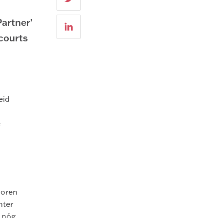
Partner’
courts
eid
e
poren
hter
n nóg