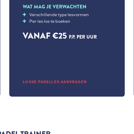
WAT MAG JE VERWACHTEN
Verschillende type lesvormen
Per les los te boeken
VANAF €25
P.P. PER UUR
LOSSE PADELLES AANVRAGEN